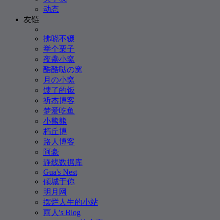
动态
友链
拂晓不辍
举个栗子
夜盏小窝
酷酷哒の窝
月の小窝
馊了的饭
祈杰博客
梦爱吃鱼
小熊熊
朽丘博
路人博客
阿豪
静线数据库
Gua's Nest
倾城于你
明月网
摆烂人生的小站
雨人's Blog