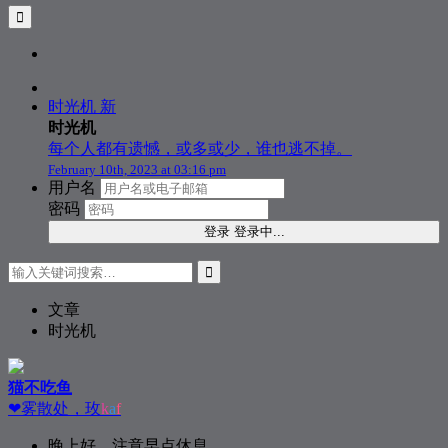
时光机
新
时光机
每个人都有遗憾，或多或少，谁也逃不掉。
February 10th, 2023 at 03:16 pm
用户名
密码
登录
登录中...
文章
时光机
猫不吃鱼
❤雾散处，玫瑰花
k
晚上好，注意早点休息