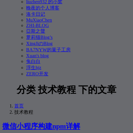
liuzhen932 的小窝
晚夜的个人博客
洛卡日记
MuXiaoChen
ZHI-BLOG
亞斯之聲
萝莉猫Blog’s
XingJiのBlog
BA7NYW的菓子工房
Xuan's blog
兔白白
浮生hjz
ZERO开发
分类 技术教程 下的文章
首页
技术教程
微信小程序构建npm详解